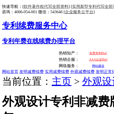
快速导航：[
软件著作权代写全部资料
] [
实用新型专利代写全部
咨询：4006-054-001 微信：543646 [
企业服务云平台
]
专利续费服务中心
专利年费在线续费办理平台
热销知产：
实用专利Hot!
热销企服：
AAA认证Hot!
网络服务：
网站建设
网站首页
发明减费续费
实用减费续费
外观减费续费
发明正常
当前位置：
主页
>
外观设
外观设计专利非减费版