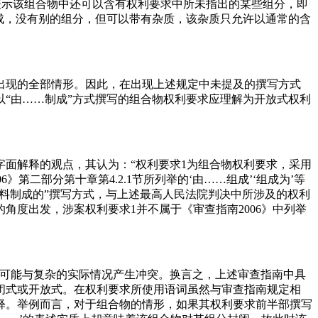
，这些都表示该组合物中还可以含有权利要求中所未指出的某些组分，即
组成，没有别的组分，但可以带有杂质，该杂质只允许以通常的含
出现的全部情形。因此，在出现上述规定中未提及的撰写方式
“由……制成”方式撰写的组合物权利要求应理解为开放式权利
字面解释的观点，其认为：“权利要求1为组合物权利要求，采用
第二部分第十章第4.2.1节所列举的‘由……组成’‘组成为’等
原料制成的”撰写方式，与上述最高人民法院判决中所涉及的权利
度出发，涉案权利要求1并不属于《审查指南2006》中列举
很可能与复杂的实际情况产生冲突。换言之，上述审查指南中具
闭式或开放式。在权利要求所使用语词虽然与审查指南规定相
释。举例而言，对于组合物的情形，如果其权利要求前半部撰写