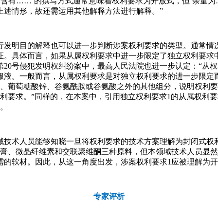
管‘含有……’的撰写方式通常意味着权利要求为开放式，但‘余量
上述情形，故还需运用其他解释方法进行解释。”
行发明目的解释也可以进一步判断涉案权利要求的类型。通常情
证。具体而言，如果从属权利要求中进一步限定了独立权利要求
第20号侵犯发明权纠纷案中，最高人民法院也进一步认定：“从
服液。一般而言，从属权利要求是对独立权利要求的进一步限定
钙、葡萄糖酸锌、谷氨酰胺或谷氨酸之外的其他组分，说明权利要
利要求。”同样的，在本案中，引用独立权利要求1的从属权利要
求。
域技术人员能够知晓一旦将权利要求的技术方案理解为封闭式权
浸膏、微晶纤维素和交联聚维酮三种原料，但本领域技术人员显
需的软材。因此，从这一角度出发，涉案权利要求1应被理解为
专家评析