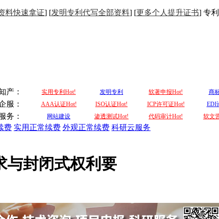
资料快速拿证
] [
发明专利代写全部资料
] [
更多个人提升证书
] 专利
知产：
实用专利Hot!
发明专利
软著申报Hot!
商
企服：
AAA认证Hot!
ISO认证Hot!
ICP许可证Hot!
ED
服务：
网站建设
渗透测试Hot!
代码审计Hot!
软文营
续费
实用正常续费
外观正常续费
科研云服务
要求与封闭式权利要