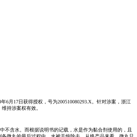
17日获得授权，号为200510080293.X。针对涉案，浙江
定，维持涉案权有效。
料中不含水。而根据说明书的记载，水是作为黏合剂使用的，且
制备微丸的最后过程中，水被干燥除去，从终产品来看，微丸只