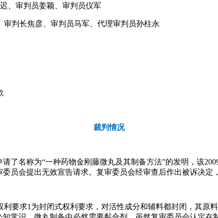
宿迟、审判员姜颖、审判员仪军
5号 审判长焦彦、审判员马军、代理审判员孙柱永
款
裁判情况
请了名称为“一种药物金刚藤微丸及其制备方法”的发明，该2009年6月
日向复审委员会提出无效宣告请求。复审委员会经审查后作出被诉决
权利要求1为封闭式权利要求，对活性成分和辅料都封闭，其原
的公知常识，微丸制备中必然需要黏合剂。虽然复审委员会认定在