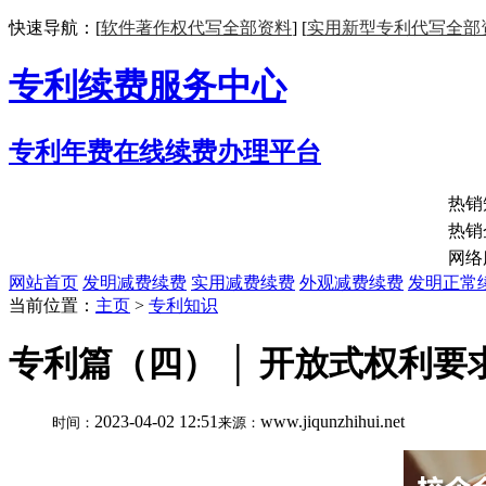
快速导航：[
软件著作权代写全部资料
] [
实用新型专利代写全部
专利续费服务中心
专利年费在线续费办理平台
热销
热销
网络
网站首页
发明减费续费
实用减费续费
外观减费续费
发明正常
当前位置：
主页
>
专利知识
专利篇（四） │ 开放式权利
2023-04-02 12:51
www.jiqunzhihui.net
时间：
来源：