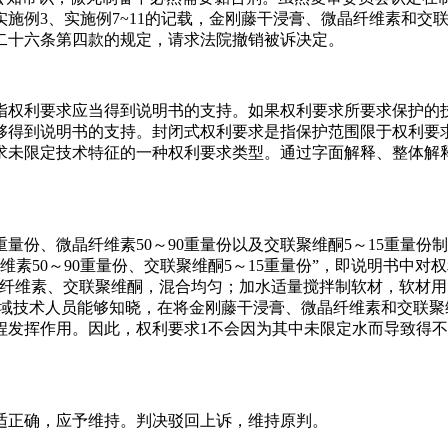
例3、实施例7~11的记载，金刚藤干浸膏、微晶纤维素和交联聚
二十六条第四款的规定，请求法院撤销被诉决定。
指权利要求应当得到说明书的支持。如果权利要求所要求保护的
够得到说明书的支持。封闭式权利要求是指保护范围限于权利要
求未限定技术特征的一种权利要求类型。通过字面解释、整体解
重量份、微晶纤维素50～90重量份以及交联聚维酮5～15重量
维素50～90重量份、交联聚维酮5～15重量份”，即说明书中
纤维素、交联聚维酮，混合均匀；加水适量搅拌制软材，软材用1
本领域技术人员能够知晓，在将金刚藤干浸膏、微晶纤维素和交联
程发挥作用。因此，权利要求1不会因为其中未限定水而导致得
适正确，应予维持。判决驳回上诉，维持原判。