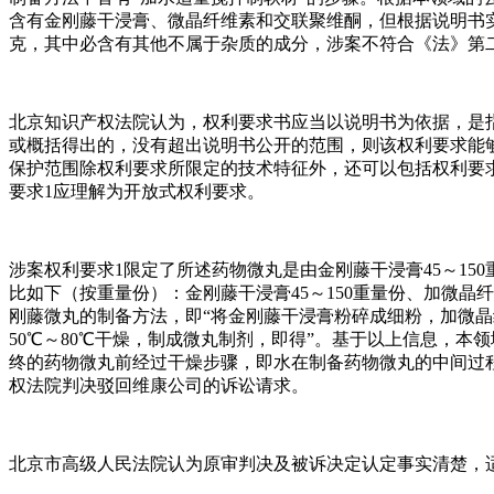
含有金刚藤干浸膏、微晶纤维素和交联聚维酮，但根据说明书实施
克，其中必含有其他不属于杂质的成分，涉案不符合《法》第
北京知识产权法院认为，权利要求书应当以说明书为依据，是
或概括得出的，没有超出说明书公开的范围，则该权利要求能
保护范围除权利要求所限定的技术特征外，还可以包括权利要
要求1应理解为开放式权利要求。
涉案权利要求1限定了所述药物微丸是由金刚藤干浸膏45～150
比如下（按重量份）：金刚藤干浸膏45～150重量份、加微晶纤
刚藤微丸的制备方法，即“将金刚藤干浸膏粉碎成细粉，加微晶
50℃～80℃干燥，制成微丸制剂，即得”。基于以上信息，
终的药物微丸前经过干燥步骤，即水在制备药物微丸的中间过
权法院判决驳回维康公司的诉讼请求。
北京市高级人民法院认为原审判决及被诉决定认定事实清楚，