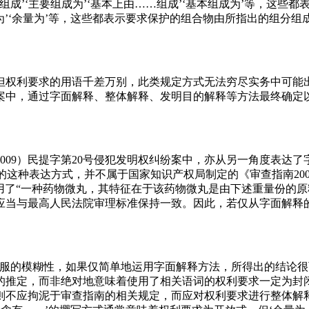
要由……组成’‘主要组成为’‘基本上由……组成’‘基本组成为’等
成为’‘余量为’等，这些都表示要求保护的组合物由所指出的组分
但权利要求的用语千差万别，此类规定方式无法穷尽实务中可能
案中，通过字面解释、整体解释、发明目的解释等方法最终确定以
009）民提字第20号侵犯发明权纠纷案中，亦从另一角度表达了
这种表达方式，并不属于国家知识产权局制定的《审查指南2006》
用了“一种药物微丸，其特征在于该药物微丸是由下述重量份的
当与最高人民法院审理标准保持一致。因此，若仅从字面解释的角
克服的模糊性，如果仅简单地运用字面解释方法，所得出的结论
的推定，而非绝对地意味着使用了相关语词的权利要求一定为封
则不应拘泥于审查指南的相关规定，而应对权利要求进行整体解