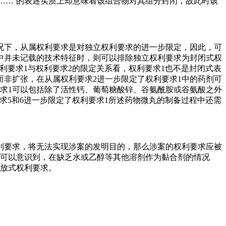
为……’的表述实质上却意味着该组合物对其组分封闭，故此时该
况下，从属权利要求是对独立权利要求的进一步限定，因此，可
中并未记载的技术特征时，则可以排除独立权利要求为封闭式权
权利要求1与权利要求2的限定关系看，权利要求1也不是封闭式表
而非扩张，在从属权利要求2进一步限定了权利要求1中的药剂可
求1可以包括除了活性钙、葡萄糖酸锌、谷氨酰胺或谷氨酸之外
求5和6进一步限定了权利要求1所述药物微丸的制备过程中还需
利要求，将无法实现涉案的发明目的，那么涉案的权利要求应被
然可以意识到，在缺乏水或乙醇等其他溶剂作为黏合剂的情况
开放式权利要求。