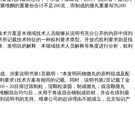
维酮的重量份合计不足200克，而制成的微丸重量却为200
技术方案是本领域技术人员能够从说明书充分公开的内容中得到
求所记载技术特征的一种权利要求类型。开放式权利要求则是指
释、发明目的解释、本领域技术人员解释等角度进行分析，权利
份制成。涉案说明书第1页载明：“本发明药物微丸的原料组成及配
对权利要求1技术方案有相同的记载。同时，说明书第2页记载了金
0～20目筛过筛制粒，湿颗粒滚圆，制成微丸；或湿颗微丸
聚维酮混合均匀后，水用于将该混合物制成软材，并会在得到最
不到说明书的支持。维康公司的起诉理由不能成立，北京知识产